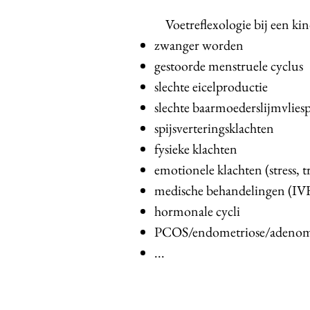
Voetreflexologie bij een ki
zwanger worden
gestoorde menstruele cyclus
slechte eicelproductie
slechte baarmoederslijmvlies
spijsverteringsklachten
fysieke klachten
emotionele klachten (stress, tr
medische behandelingen (IVF,
hormonale cycli
PCOS/endometriose/adenom
...