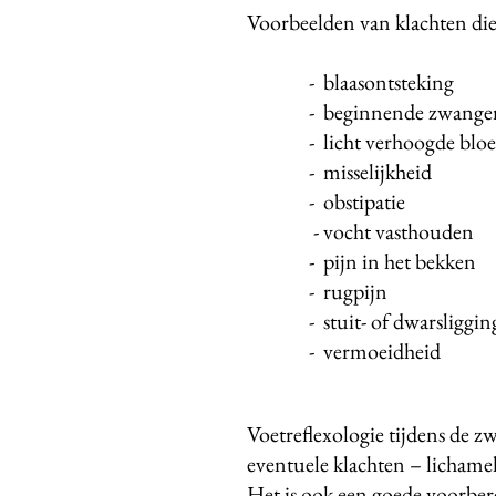
Voorbeelden van klachten di
- blaasontsteking
- beginnende zwangersc
- licht verhoogde bloe
- misselijkheid
- obstipatie
- vocht vasthouden
- pijn in het bekken
- rugpijn
- stuit- of dwarsliggin
- vermoeidheid
Voetreflexologie tijdens de z
eventuele klachten – lichameli
Het is ook een goede voorber